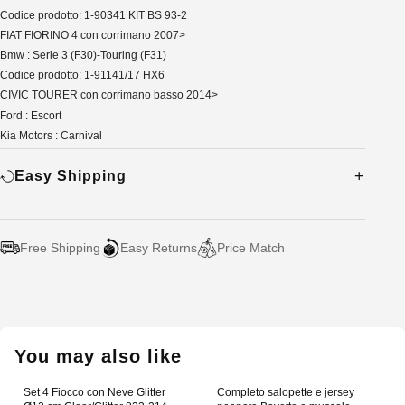
Codice prodotto: 1-90341 KIT BS 93-2
FIAT FIORINO 4 con corrimano 2007>
Bmw : Serie 3 (F30)-Touring (F31)
Codice prodotto: 1-91141/17 HX6
CIVIC TOURER con corrimano basso 2014>
Ford : Escort
Kia Motors : Carnival
Easy Shipping
Free Shipping
Easy Returns
Price Match
Adding
product
to
your
You may also like
cart
Set 4 Fiocco con Neve Glitter
Completo salopette e jersey