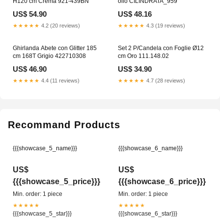
H120 cm Crema 921-439BN
olio CILINDRATA_959
US$ 54.90
US$ 48.16
★★★★★
4.2 (20 reviews)
★★★★★
4.3 (19 reviews)
Ghirlanda Abete con Glitter 185
Set 2 P/Candela con Foglie Ø12
cm 168T Grigio 422710308
cm Oro 111.148.02
US$ 46.90
US$ 34.90
★★★★★
4.4 (11 reviews)
★★★★★
4.7 (28 reviews)
Recommand Products
{{{showcase_5_name}}}
{{{showcase_6_name}}}
US$
US$
{{{showcase_5_price}}}
{{{showcase_6_price}}}
Min. order: 1 piece
Min. order: 1 piece
★★★★★
★★★★★
{{{showcase_5_star}}}
{{{showcase_6_star}}}