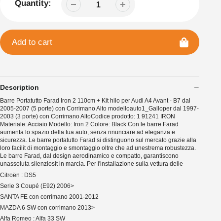
Quantity:
Add to cart
Description
Barre Portatutto Farad Iron 2 110cm + Kit hilo per Audi A4 Avant - B7 dal
2005-2007 (5 porte) con Corrimano Alto modelloauto1_Galloper dal 1997-
2003 (3 porte) con Corrimano AltoCodice prodotto: 1 91241 IRON
Materiale: Acciaio Modello: Iron 2 Colore: Black Con le barre Farad
aumenta lo spazio della tua auto, senza rinunciare ad eleganza e
sicurezza. Le barre portatutto Farad si distinguono sul mercato grazie alla
loro facilit di montaggio e smontaggio oltre che ad unestrema robustezza.
Le barre Farad, dal design aerodinamico e compatto, garantiscono
unassoluta silenziosit in marcia. Per l'installazione sulla vettura delle
Citroën : DS5
Serie 3 Coupé (E92) 2006>
SANTA FE con corrimano 2001-2012
MAZDA 6 SW con corrimano 2013>
Alfa Romeo : Alfa 33 SW