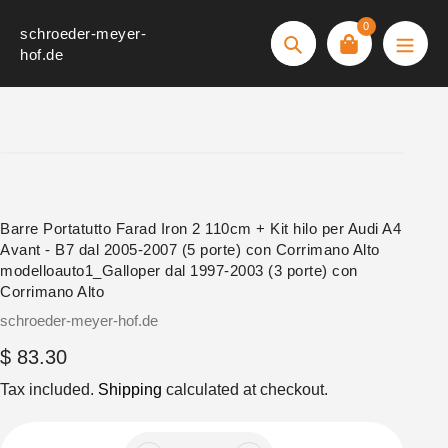
Skip
0
schroeder-meyer-
to
Search
hof.de
content
Barre Portatutto Farad Iron 2 110cm + Kit hilo per Audi A4
Avant - B7 dal 2005-2007 (5 porte) con Corrimano Alto
modelloauto1_Galloper dal 1997-2003 (3 porte) con
Corrimano Alto
Vendor
schroeder-meyer-hof.de
Regular
$ 83.30
price
Tax included.
Shipping
calculated at checkout.