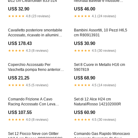
Ø12 cm Clear/Glitter 833-314
neonata Bavette e mussole
corredino lei
US$ 32.90
US$ 46.00
★★★★★
4.8 (23 reviews)
★★★★★
4.1 (24 reviews)
Cavalletto posteriore smontabile
Bambini Assortiti, 10 Pezzi H6,5
Accossato, ricavato in alluminio,
cm R80913931
fornito di staffa a V Colore:Blu
US$ 178.43
US$ 30.90
★★★★★
4.3 (8 reviews)
★★★★★
4.5 (30 reviews)
Coperchio Accossato Per
Set 8 Cuore in Metallo H16 cm
Vaschetta pompa freno anteriore
5907819
Colore:Arancione
US$ 21.25
US$ 68.90
★★★★★
4.5 (5 reviews)
★★★★★
4.5 (14 reviews)
Comando Frizione A Cavo
Set di 12 Alce H24 cm
Racing Accossato Con Leva
Natural/Rosso 142102000R
Snodata Colorata
US$ 107.55
US$ 60.90
(Pomello+Leva+Regolatore)
Attacco 1 pollice MODELLO_ZX-
★★★★★
4.0 (8 reviews)
★★★★★
4.5 (30 reviews)
10R
Set 12 Fiocco Neve con Glitter
Comando Gas Rapido Monocavo