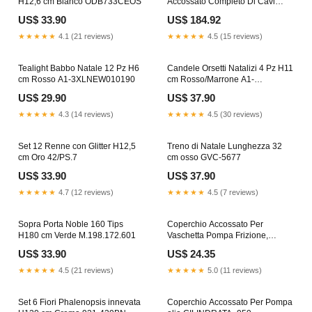
H12,6 cm Bianco ODB733CEOS
Accossato Completo Di Cavi
Universali CU002 e Manopole
US$ 33.90
US$ 184.92
GR006 Comandi frizione
★★★★★
4.1 (21 reviews)
★★★★★
4.5 (15 reviews)
Tealight Babbo Natale 12 Pz H6
Candele Orsetti Natalizi 4 Pz H11
cm Rosso A1-3XLNEW010190
cm Rosso/Marrone A1-
LNEW010856
US$ 29.90
US$ 37.90
★★★★★
4.3 (14 reviews)
★★★★★
4.5 (30 reviews)
Set 12 Renne con Glitter H12,5
Treno di Natale Lunghezza 32
cm Oro 42/PS.7
cm osso GVC-5677
US$ 33.90
US$ 37.90
★★★★★
4.7 (12 reviews)
★★★★★
4.5 (7 reviews)
Sopra Porta Noble 160 Tips
Coperchio Accossato Per
H180 cm Verde M.198.172.601
Vaschetta Pompa Frizione,
ricavato in allumnio CNC
US$ 33.90
US$ 24.35
MODELLO_RSV
★★★★★
4.5 (21 reviews)
★★★★★
5.0 (11 reviews)
Set 6 Fiori Phalenopsis innevata
Coperchio Accossato Per Pompa