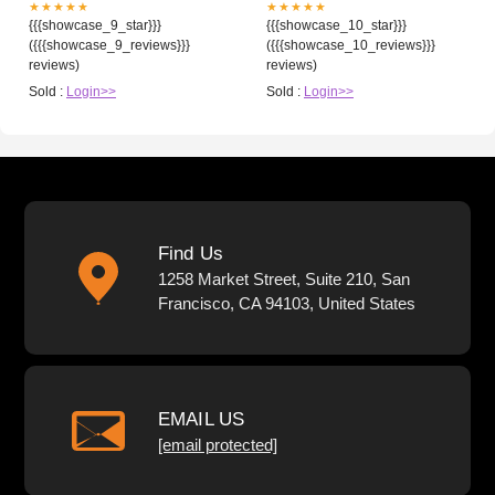
★★★★★
★★★★★
{{{showcase_9_star}}}
{{{showcase_10_star}}}
({{{showcase_9_reviews}}}
({{{showcase_10_reviews}}}
reviews)
reviews)
Sold :
Login>>
Sold :
Login>>
Find Us
1258 Market Street, Suite 210, San
Francisco, CA 94103, United States
EMAIL US
[email protected]